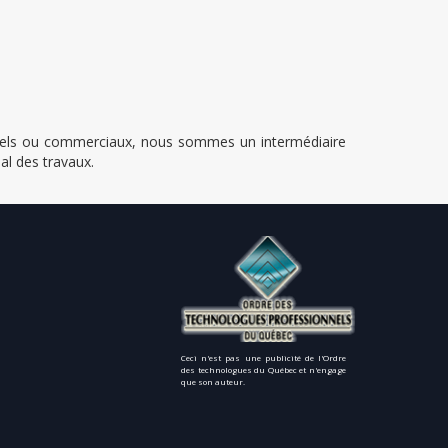
ntiels ou commerciaux, nous sommes un intermédiaire
al des travaux.
Ceci n'est pas une publicité de l'Ordre
des technologues du Québec et n'engage
que son auteur.