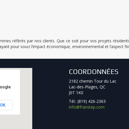
sommes référés par nos clients. Que ce soit pour vos projets réside
 ayant pour souci l’impact économique, environnemental et l’aspect fin
COORDONNÉES
2182 chemin Tour du Lac
Lac-des-Plages, QC
Google
J0T 1K0
Tél.: (819) 426-2363
OK
info@franstep.com