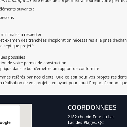
nts climatiques
. Cette étude de sol permettra d’obtenir votre permis 
éléments suivants :
 besoins
 minimales à respecter
n et examen des tranchées d’exploration nécessaires à la prise d’échant
me septique projeté
ques possibles
ntion de votre permis de construction
septique dans le but d’émettre un rapport de conformité
sommes référés par nos clients. Que ce soit pour vos projets réside
a réalisation de vos projets, en ayant pour souci l’impact économique,
COORDONNÉES
2182 chemin Tour du Lac
Lac-des-Plages, QC
Google